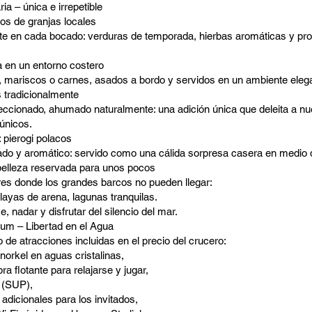
ria – única e irrepetible
os de granjas locales
te en cada bocado: verduras de temporada, hierbas aromáticas y pr
a en un entorno costero
 mariscos o carnes, asados a bordo y servidos en un ambiente elega
tradicionalmente
ccionado, ahumado naturalmente: una adición única que deleita a n
únicos.
 pierogi polacos
do y aromático: servido como una cálida sorpresa casera en medio de
 belleza reservada para unos pocos
res donde los grandes barcos no pueden llegar:
layas de arena, lagunas tranquilas.
e, nadar y disfrutar del silencio del mar.
um – Libertad en el Agua
de atracciones incluidas en el precio del crucero:
norkel en aguas cristalinas,
bra flotante para relajarse y jugar,
f (SUP),
adicionales para los invitados,