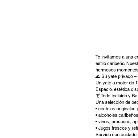
Te invitamos a una ex
estilo caribeño. Nues
hermosos momentos en 
🌊 Su yate privado 
Un yate a motor de 12
Espacio, estética di
🍸 Todo Incluido y Ba
Una selección de beb
• cócteles originale
• alcoholes caribeño
• vinos, prosecco, ape
• Jugos frescos y re
Servido con cuidado y