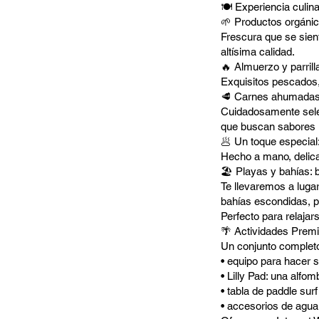
🍽️ Experiencia culina
🌱 Productos orgánic
Frescura que se sien
altísima calidad.
🔥 Almuerzo y parrill
Exquisitos pescados,
🥩 Carnes ahumadas 
Cuidadosamente sele
que buscan sabores 
🥟 Un toque especial:
Hecho a mano, delica
🏖️ Playas y bahías:
Te llevaremos a luga
bahías escondidas, p
Perfecto para relajars
🌴 Actividades Premi
Un conjunto completo 
• equipo para hacer s
• Lilly Pad: una alfom
• tabla de paddle sur
• accesorios de agua 