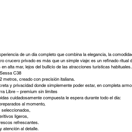
periencia de un día completo que combina la elegancia, la comodidad 
tro crucero privado es más que un simple viaje: es un refinado ritual d
alta mar, lejos del bullicio de las atracciones turísticas habituales.
– Sessa C38
 metros, creado con precisión italiana.
screta y privacidad donde simplemente poder estar, en completa armon
rra Libre – premium sin límites
idas cuidadosamente compuesta le espera durante todo el día:
s preparados al momento,
s seleccionados,
ritivos ligeros,
frescos refrescantes.
 atención al detalle.